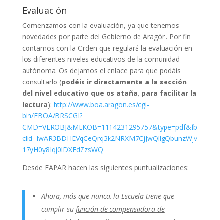
Evaluación
Comenzamos con la evaluación, ya que tenemos
novedades por parte del Gobierno de Aragón. Por fin
contamos con la Orden que regulará la evaluación en
los diferentes niveles educativos de la comunidad
autónoma. Os dejamos el enlace para que podáis
consultarlo (
podéis ir directamente a la sección
del nivel educativo que os ataña, para facilitar la
lectura
):
http://www.boa.aragon.es/cgi-
bin/EBOA/BRSCGI?
CMD=VEROBJ&MLKOB=1114231295757&type=pdf&fb
clid=IwAR3BDHEVqCeQrq3k2NRXM7CjJwQllgQbunzWjv
17yH0y8Iqj0lDXEdZzsWQ
Desde FAPAR hacen las siguientes puntualizaciones:
Ahora, más que nunca, la Escuela tiene que
cumplir su
función de compensadora de