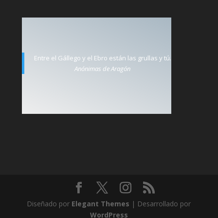
Entre el Gállego y el Ebro están las grullas y tú.
Anónimas de Aragón
Diseñado por
Elegant Themes
| Desarrollado por
WordPress