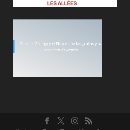
Entre el Gállego y el Ebro están las grullas y tú.
Anónimas de Aragón