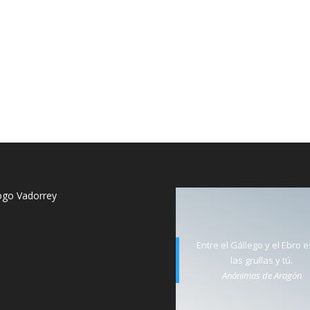
Entre el Gállego y el Ebro 
las grullas y tú.
Anónimas de Aragón