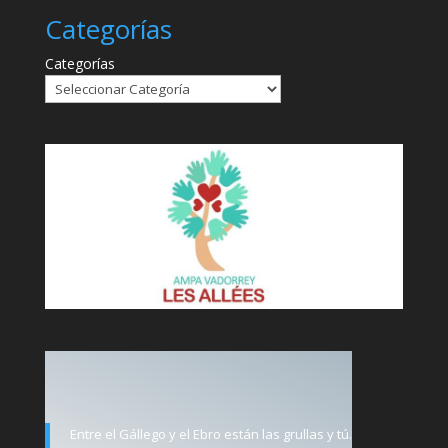
Categorías
Categorías
Entre el Gállego y el Ebro están las grullas y tú.