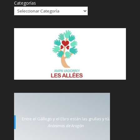
Categorías
Entre el Gállego y el Ebro están las grullas y tú.
Anónimas de Aragón