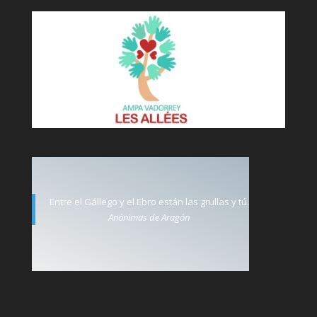
Entre el Gállego y el Ebro están las grullas y tú.
Anónimas de Aragón