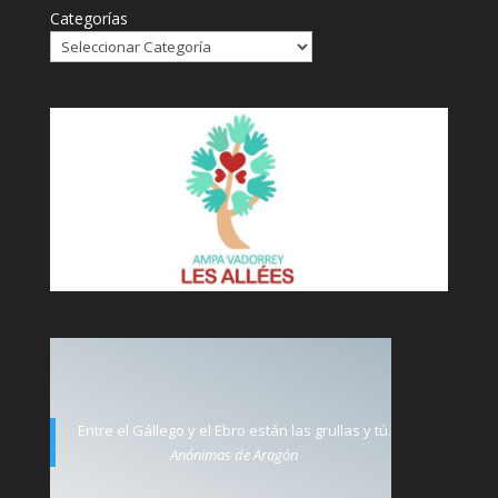
Categorías
Entre el Gállego y el Ebro están las grullas y tú.
Anónimas de Aragón