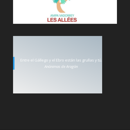
Entre el Gállego y el Ebro están las grullas y tú.
Anónimas de Aragón