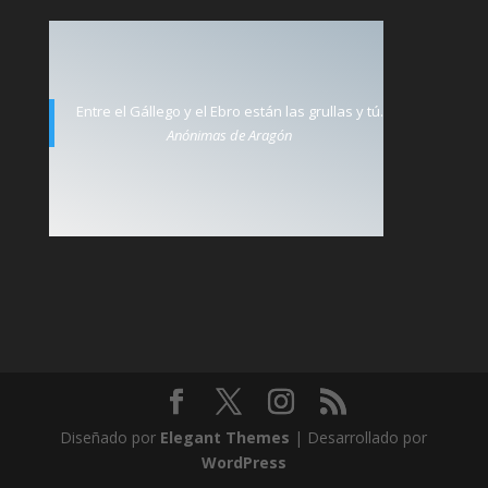
Entre el Gállego y el Ebro están las grullas y tú.
Anónimas de Aragón
Diseñado por
Elegant Themes
| Desarrollado por
WordPress