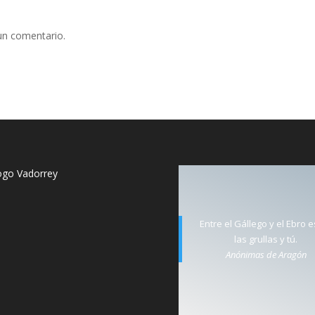
un comentario.
Entre el Gállego y el Ebro 
las grullas y tú.
Anónimas de Aragón