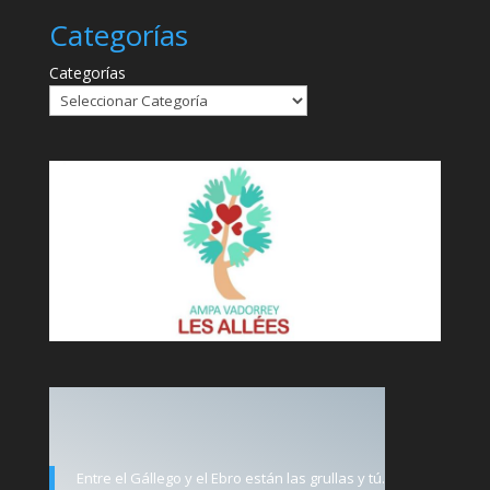
Categorías
Categorías
Entre el Gállego y el Ebro están las grullas y tú.