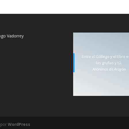
Entre el Gállego y el Ebro 
las grullas y tú.
Anónimas de Aragón
 por
WordPress