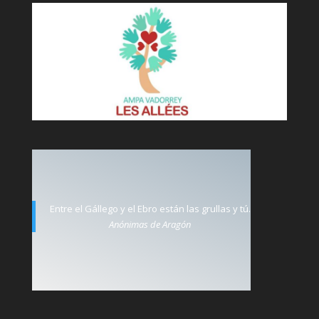
Entre el Gállego y el Ebro están las grullas y tú.
Anónimas de Aragón