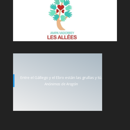
Entre el Gállego y el Ebro están las grullas y tú.
Anónimas de Aragón