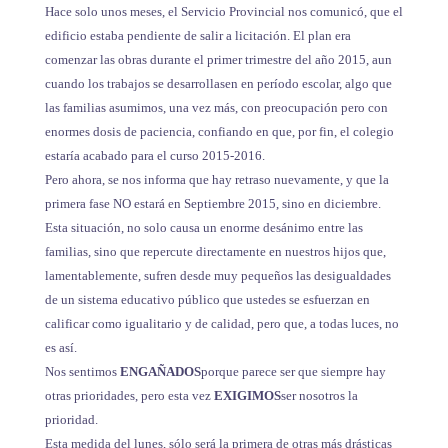
Hace solo unos meses, el Servicio Provincial nos comunicó, que el
edificio estaba pendiente de salir a licitación. El plan era
comenzar las obras durante el primer trimestre del año 2015, aun
cuando los trabajos se desarrollasen en período escolar, algo que
las familias asumimos, una vez más, con preocupación pero con
enormes dosis de paciencia, confiando en que, por fin, el colegio
estaría acabado para el curso 2015-2016.
Pero ahora, se nos informa que hay retraso nuevamente, y que la
primera fase NO estará en Septiembre 2015, sino en diciembre.
Esta situación, no solo causa un enorme desánimo entre las
familias, sino que repercute directamente en nuestros hijos que,
lamentablemente, sufren desde muy pequeños las desigualdades
de un sistema educativo público que ustedes se esfuerzan en
calificar como igualitario y de calidad, pero que, a todas luces, no
es así.
Nos sentimos
ENGAÑADOS
porque parece ser que siempre hay
otras prioridades, pero esta vez
EXIGIMOS
ser nosotros la
prioridad.
Esta medida del lunes, sólo será la primera de otras más drásticas