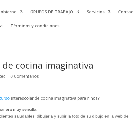
Gobierno
GRUPOS DE TRABAJO
Servicios
Contac
ta
Términos y condiciones
 de cocina imaginativa
zed
|
0 Comentarios
curso
interescolar de cocina imaginativa para niños?
manera muy sencilla.
entes saludables, dibujarla y subir la foto de su dibujo en la web de