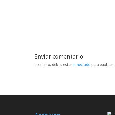
Un concurso para demostrar que con productos sa
muchas ocasiones puede parecer una obligación 
también pueden divertirse y sobre todo, converti
Enviar comentario
Lo siento, debes estar
conectado
para publicar 