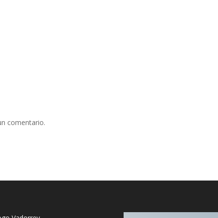
ludables también pueden divertirse y sobre todo, convertir lo que en
en diversión.
Un concurso para demostrar que con productos saludab
r lo que en muchas ocasiones puede parecer una obligación en diversi
un comentario.