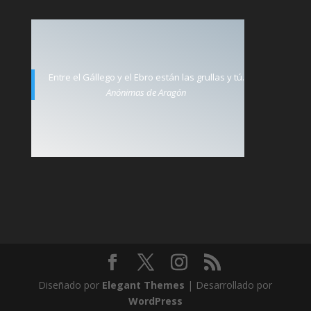
Entre el Gállego y el Ebro están las grullas y tú.
Anónimas de Aragón
Diseñado por
Elegant Themes
| Desarrollado por
WordPress