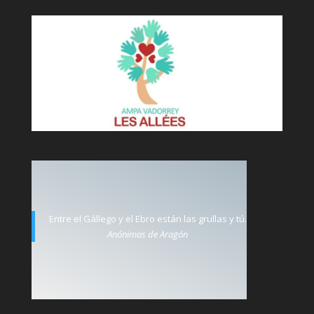
Entre el Gállego y el Ebro están las grullas y tú.
Anónimas de Aragón