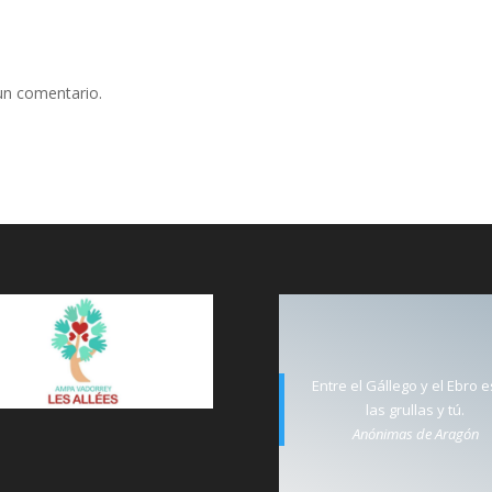
un comentario.
Entre el Gállego y el Ebro 
las grullas y tú.
Anónimas de Aragón