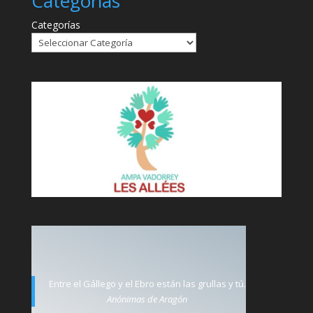
Categorías
Categorías
Entre el Gállego y el Ebro están las grullas y tú.
Anónimas de Aragón