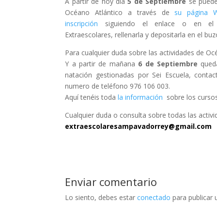
A partir de hoy día
5 de Septiembre
se pueden
Océano Atlántico a través de
su página 
inscripción
siguiendo el enlace o en el a
Extraescolares, rellenarla y depositarla en el b
Para cualquier duda sobre las actividades de O
Y a partir de mañana
6 de Septiembre
qued
natación gestionadas por Sei Escuela, conta
numero de teléfono 976 106 003.
Aquí tenéis toda
la información
sobre los cursos
Cualquier duda o consulta sobre todas las activi
extraescolaresampavadorrey@gmail.com
Enviar comentario
Lo siento, debes estar
conectado
para publicar 