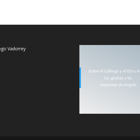
Entre el Gállego y el Ebro 
las grullas y tú.
Anónimas de Aragón