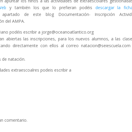
 apuntar los niños a las actividades de extraescolares gestionada
Web
y también los que lo prefieran podéis
descargar la fic
partado de este blog Documentación- Inscripción Activid
uzón del AMPA.
céano podéis escribir a jorge@oceanoatlantico.org
an abiertas las inscripciones, para los nuevos alumnos, a las clas
ctando directamente con ellos al correo natacion@seiescuela.com
 de natación.
dades extraescoalres podeis escribir a
un comentario.