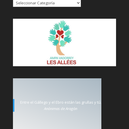
Entre el Gállego y el Ebro están las grullas y tú.
Anónimas de Aragón