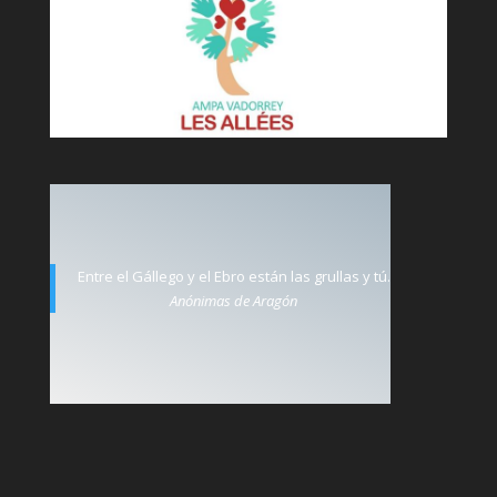
Entre el Gállego y el Ebro están las grullas y tú.
Anónimas de Aragón