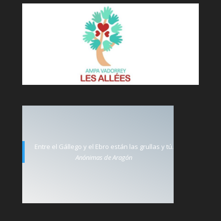
Entre el Gállego y el Ebro están las grullas y tú.
Anónimas de Aragón