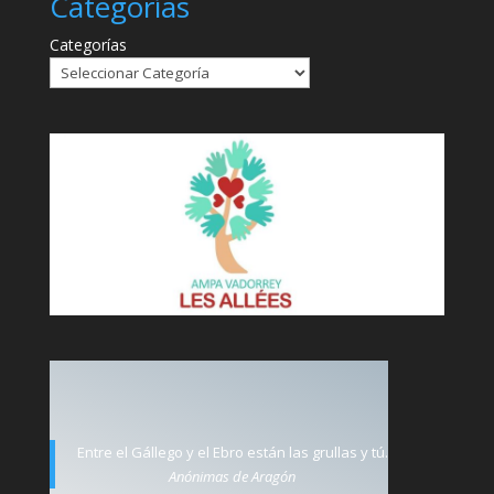
Categorías
Categorías
Entre el Gállego y el Ebro están las grullas y tú.
Anónimas de Aragón