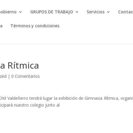
Gobierno
GRUPOS DE TRABAJO
Servicios
Contac
ta
Términos y condiciones
a Rítmica
ized
|
0 Comentarios
DM Valdefierro tendrá lugar la exhibición de Gimnasia Rítmica, organ
icipará nuestro colegio junto al