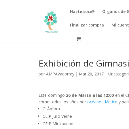
Hazte soci@
Órganos de 
Finalizar compra
Mi cuen
Exhibición de Gimnasi
por
AMPAVadorrey
|
Mar 20, 2017
|
Uncategor
Este domingo
26 de Marzo a las 12:00
en el C
como todos los años por
océanoatlántico
y part
C. Ánfora
CEIP Julio Verne
CEIP Míralbueno