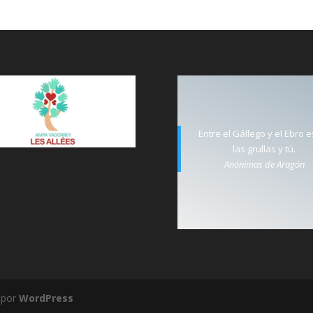
Entre el Gállego y el Ebro 
las grullas y tú.
Anónimas de Aragón
 por
WordPress