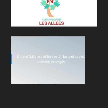
Entre el Gállego y el Ebro están las grullas y tú.
Anónimas de Aragón