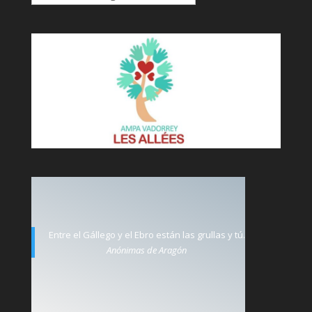
Entre el Gállego y el Ebro están las grullas y tú.
Anónimas de Aragón