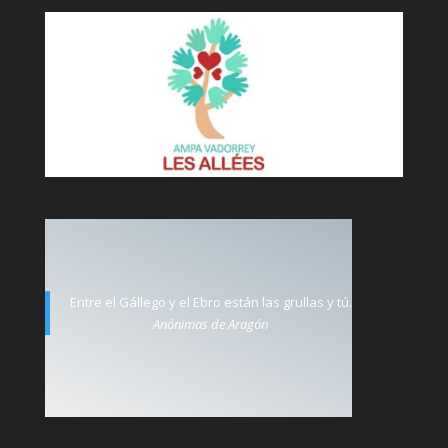
Entre el Gállego y el Ebro están las grullas y tú.
Anónimas de Aragón