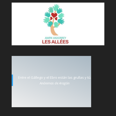
Entre el Gállego y el Ebro están las grullas y tú.
Anónimas de Aragón