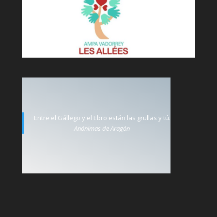
Entre el Gállego y el Ebro están las grullas y tú.
Anónimas de Aragón