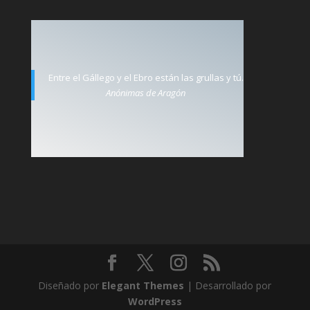
Entre el Gállego y el Ebro están las grullas y tú.
Anónimas de Aragón
Diseñado por
Elegant Themes
| Desarrollado por
WordPress