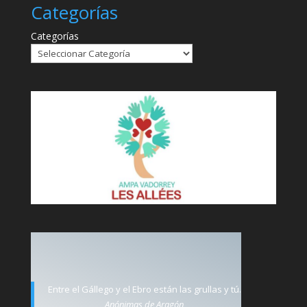
Categorías
Categorías
Entre el Gállego y el Ebro están las grullas y tú.
Anónimas de Aragón