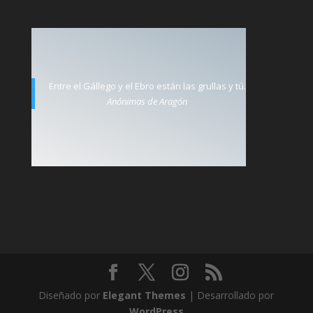
Entre el Gállego y el Ebro están las grullas y tú.
Anónimas de Aragón
Diseñado por
Elegant Themes
| Desarrollado por
WordPress