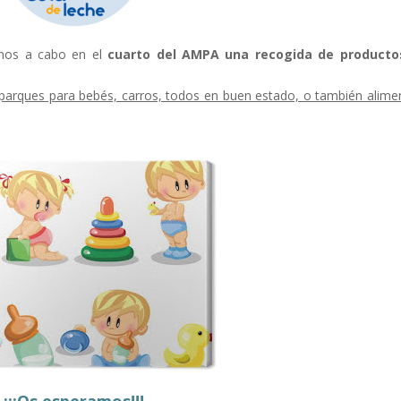
mos a cabo en el
cuarto del AMPA una recogida de producto
parques para bebés, carros, todos en buen estado, o también alime