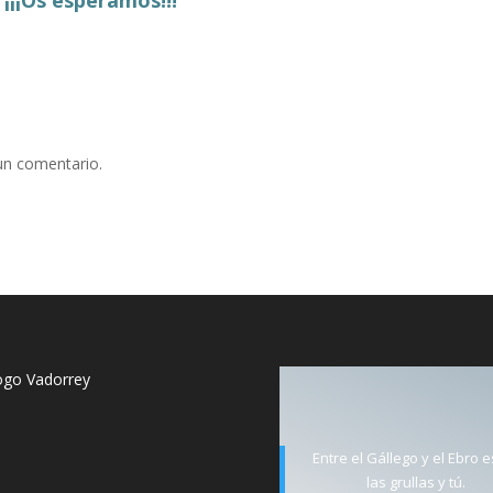
¡¡¡Os esperamos!!!
un comentario.
Entre el Gállego y el Ebro 
las grullas y tú.