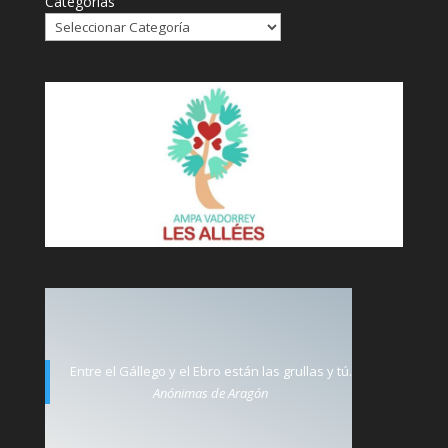
Categorías
Entre el Gállego y el Ebro están las grullas y tú.
Anónimas de Aragón