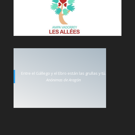
Entre el Gállego y el Ebro están las grullas y tú.
Anónimas de Aragón