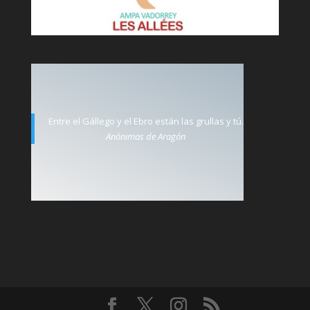
Entre el Gállego y el Ebro están las grullas y tú.
Anónimas de Aragón