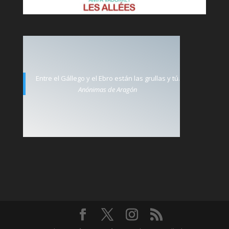
Entre el Gállego y el Ebro están las grullas y tú.
Anónimas de Aragón