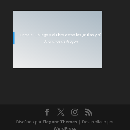
Entre el Gállego y el Ebro están las grullas y tú.
Anónimas de Aragón
Diseñado por
Elegant Themes
| Desarrollado por
WordPress