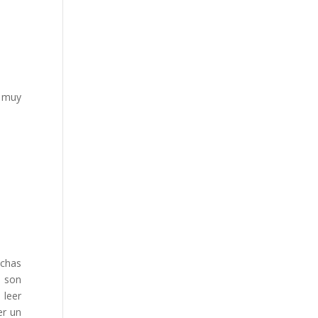
n muy
uchas
a son
 leer
er un