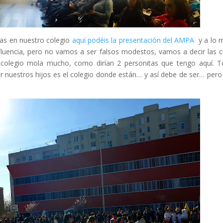
tas en nuestro colegio
aquí podéis la presentación del AMPA
y a lo 
afluencia, pero no vamos a ser falsos modestos, vamos a decir las 
colegio mola mucho, como dirían 2 personitas que tengo aquí. 
r nuestros hijos es el colegio donde están… y así debe de ser… pero