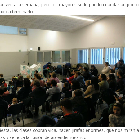
evuelven a la semana, pero los mayores se lo pueden quedar un poco
empo a terminarlo…
fiesta, las clases cobran vida, nacen jirafas enormes, que nos miran 
sas y se nota la ilusión de aprender jugando.