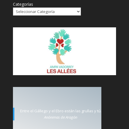
Categorías
Entre el Gállego y el Ebro están las grullas y tú.
Anónimas de Aragón