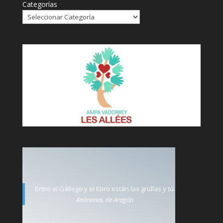
Categorías
Entre el Gállego y el Ebro están las grullas y tú.
Anónimas de Aragón