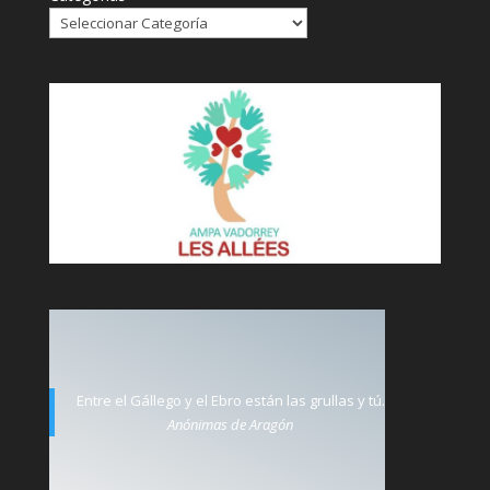
Entre el Gállego y el Ebro están las grullas y tú.
Anónimas de Aragón