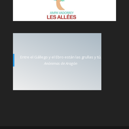
Entre el Gállego y el Ebro están las grullas y tú.
Anónimas de Aragón