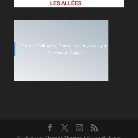
Entre el Gállego y el Ebro están las grullas y tú.
Anónimas de Aragón
Diseñado por
Elegant Themes
| Desarrollado por