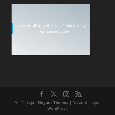
Entre el Gállego y el Ebro están las grullas y tú.
Anónimas de Aragón
Diseñado por
Elegant Themes
| Desarrollado por
WordPress