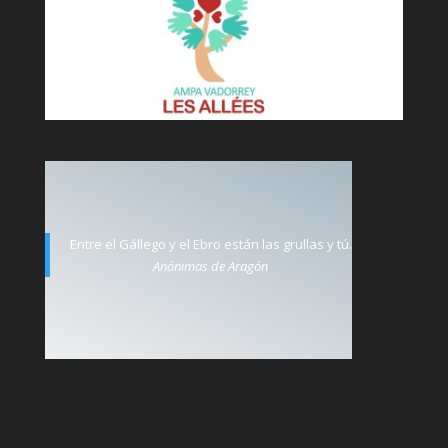
Entre el Gállego y el Ebro están las grullas y tú.
Anónimas de Aragón