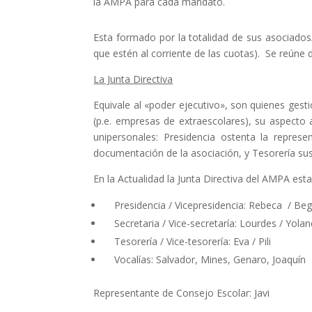
la AMPA para cada mandato.
Esta formado por la totalidad de sus asociados
que estén al corriente de las cuotas). Se reúne 
La Junta Directiva
Equivale al «poder ejecutivo», son quienes gesti
(p.e. empresas de extraescolares), su aspecto 
unipersonales: Presidencia ostenta la represen
documentación de la asociación, y Tesorería su
En la Actualidad la Junta Directiva del AMPA est
Presidencia / Vicepresidencia: Rebeca / Be
Secretaria / Vice-secretaría: Lourdes / Yola
Tesorería / Vice-tesorería: Eva / Pili
Vocalías: Salvador, Mines, Genaro, Joaquín
Representante de Consejo Escolar: Javi