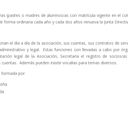
/as (padres o madres de alumnos/as con matrícula vigente en el col
de forma ordinaria cada año y cada dos años renueva la Junta Directi
onan el día a día de la asociación, sus cuentas, sus contratos de serv
administrativo y legal. Estas funciones son llevadas a cabo por ór
tación legal de la Asociación, Secretaría el registro de socios/as
s cuentas. Además pueden existir vocalías para temas diversos.
a formada por:
goña
nda