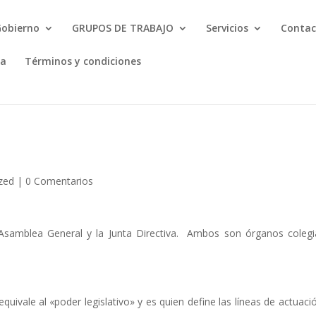
Gobierno
GRUPOS DE TRABAJO
Servicios
Contac
ta
Términos y condiciones
zed
|
0 Comentarios
samblea General y la Junta Directiva. Ambos son órganos coleg
ivale al «poder legislativo» y es quien define las líneas de actuaci